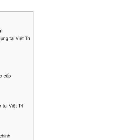
rì
ng tại Việt Trì
ao cấp
tại Việt Trì
chính