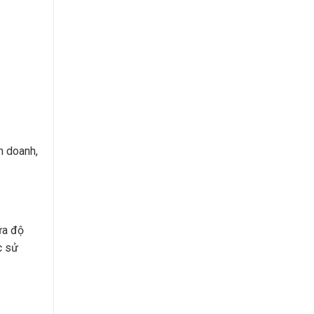
h doanh,
ữa độ
c sử