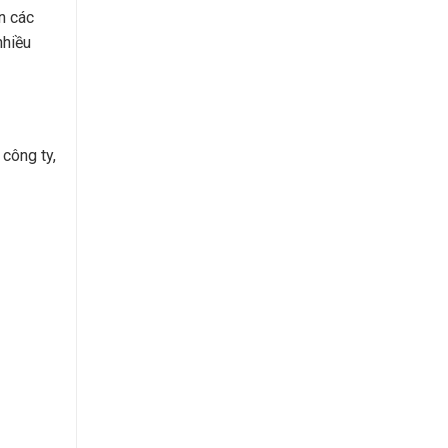
n các
nhiều
 công ty,