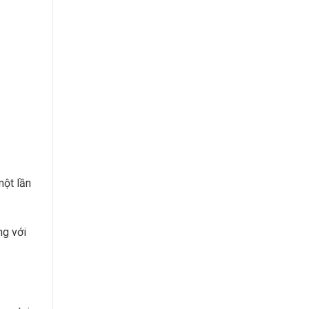
một lần
ng với