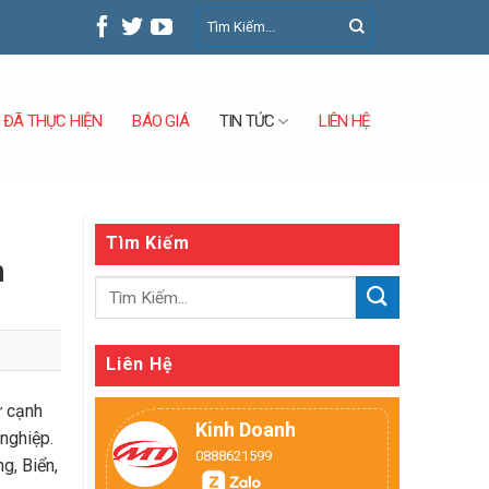
 ĐÃ THỰC HIỆN
BÁO GIÁ
LIÊN HỆ
TIN TỨC
Tìm Kiếm
n
Liên Hệ
ự cạnh
Kinh Doanh
 nghiệp.
0888621599
g, Biển,