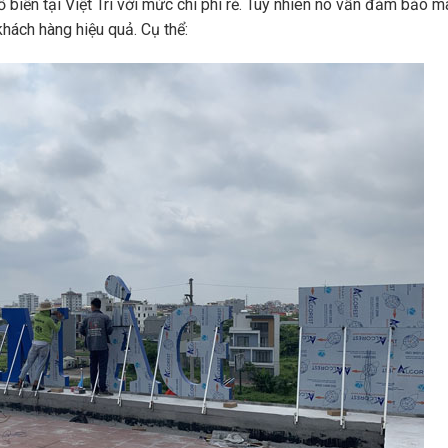
biến tại Việt Trì với mức chi phí rẻ. Tuy nhiên nó vẫn đảm bảo m
khách hàng hiệu quả. Cụ thể: